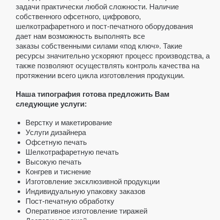
ГОРИЗОНТАЛЬНЫЕ
задачи практически любой сложности. Наличие
собственного офсетного, цифрового,
БОЛЬШИЕ ПАКЕТЫ
шелкотрафаретного и пост-печатного оборудования
КРАФТ ПАКЕТЫ
дает нам возможность выполнять все
заказы собственными силами «под ключ». Такие
ПОД БУТЫЛКУ
ресурсы значительно ускоряют процесс производства, а
также позволяют осуществлять контроль качества на
БЕЛЫЙ КРАФТ
протяжении всего цикла изготовления продукции.
КОРИЧНЕВЫЙ КРАФТ
Наша типография готова предложить Вам
ЦВЕТНОЙ КРАФТ
следующие услуги:
ЧЕРНЫЙ КРАФТ
Верстку и макетирование
Услуги дизайнера
ПВД ПАКЕТЫ
Офсетную печать
ПВД ЧЕРНЫЕ
Шелкотрафаретную печать
Высокую печать
ПВД БЕЛЫЕ
Конгрев и тиснение
Изготовление эксклюзивной продукции
ПВД СЕРЕБРО
Индивидуальную упаковку заказов
Пост-печатную обработку
ПВД ЦВЕТНЫЕ
Оперативное изготовление тиражей
ПВД ЗОЛОТО