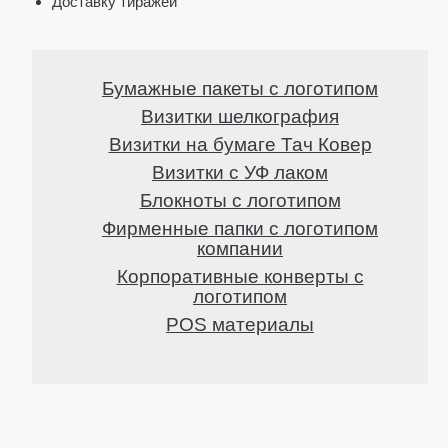
Доставку тиражей
ПЭПЕРМАТЧ
БРОШЮРЫ
Бумажные пакеты с логотипом
БРОШЮРЫ А4
Визитки шелкография
Визитки на бумаге Тач Ковер
БРОШЮРЫ А5
Визитки с УФ лаком
БРОШЮРЫ 200*200
Блокноты с логотипом
ПАПКИ
Фирменные папки с логотипом
компании
ПАПКИ "PLIKE"
Корпоративные конверты с
логотипом
ПАПКИ "VIP"
POS материалы
УПАКОВКА
POS-МАТЕРИАЛЫ
ВОБЛЕРЫ