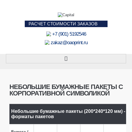
РАСЧЕТ СТОИМОСТИ ЗАКАЗОВ
+7 (901) 5192546
zakaz@oaoprint.ru
ПАКЕТЫ
БУМАЖНЫЕ ПАКЕТЫ
НЕБОЛЬШИЕ БУМАЖНЫЕ ПАКЕТЫ С
КОРПОРАТИВНОЙ СИМВОЛИКОЙ
ПОД БУТЫЛКУ
ПАКЕТЫ А4
Небольшие бумажные пакеты (200*240*120 мм) - п
ПАКЕТЫ А3
форматы пакетов
НЕБОЛЬШИЕ ПАКЕТЫ
Бумага /